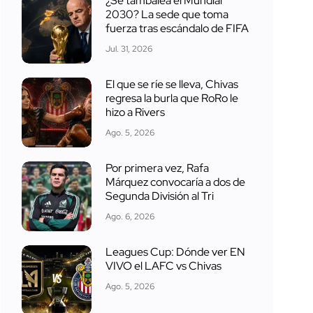
¿Se tambalea el Mundial
2030? La sede que toma
fuerza tras escándalo de FIFA
Jul. 31, 2026
El que se ríe se lleva, Chivas
regresa la burla que RoRo le
hizo a Rivers
Ago. 5, 2026
Por primera vez, Rafa
Márquez convocaría a dos de
Segunda División al Tri
Ago. 6, 2026
Leagues Cup: Dónde ver EN
VIVO el LAFC vs Chivas
Ago. 5, 2026