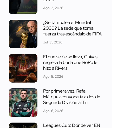
Ago. 2, 2026
¿Se tambalea el Mundial
2030? La sede que toma
fuerza tras escándalo de FIFA
Jul. 31, 2026
El que se ríe se lleva, Chivas
regresa la burla que RoRo le
hizo a Rivers
Ago. 5, 2026
Por primera vez, Rafa
Márquez convocaría a dos de
Segunda División al Tri
Ago. 6, 2026
Leagues Cup: Dónde ver EN