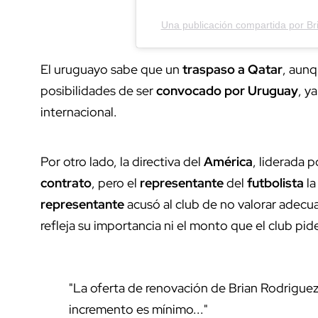
Una publicación compartida por B
El uruguayo sabe que un
traspaso a Qatar
, aunq
posibilidades de ser
convocado por Uruguay
, y
internacional.
Por otro lado, la directiva del
América
, liderada 
contrato
, pero el
representante
del
futbolista
la
representante
acusó al club de no valorar adecu
refleja su importancia ni el monto que el club pid
"La oferta de renovación de Brian Rodriguez 
incremento es mínimo..."