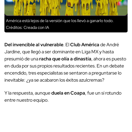
América está lejos de la versión que los llevó a ganarlo todo.
Créditos: Creada con IA
Del invencible al vulnerable
. El
Club América
de André
Jardine, que llegó a ser dominante en Liga MX y hasta
presumió de una
racha que olía a dinastía
, ahora es puesto
en duda por sus propios resultados recientes. En un debate
encendido, tres especialistas se sentaron a preguntarse lo
inevitable:
¿ya se acabaron los éxitos azulcremas?
Y la respuesta, aunque
duela en Coapa
, fue un sí rotundo
entre nuestro equipo.