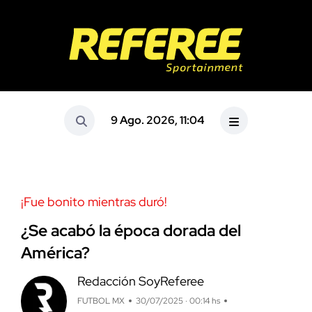
9 Ago. 2026, 11:04
¡Fue bonito mientras duró!
¿Se acabó la época dorada del
América?
Redacción SoyReferee
FUTBOL MX
30/07/2025 · 00:14 hs