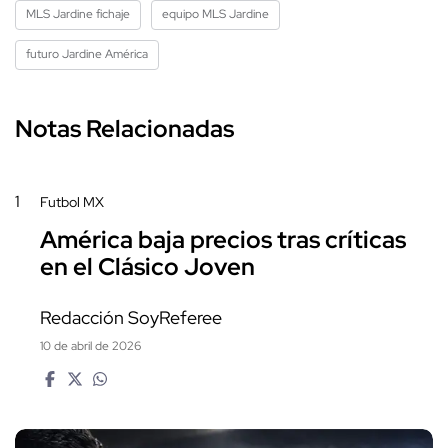
MLS Jardine fichaje
equipo MLS Jardine
futuro Jardine América
Notas Relacionadas
1
Futbol MX
América baja precios tras críticas
en el Clásico Joven
Redacción SoyReferee
10 de abril de 2026