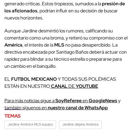
generado críticas. Estos tropiezos, sumados a la
presión de
los aficionados
, podrían influir en su decisión de buscar
nuevos horizontes.
Aunque Jardine desmintió los rumores, calificando su
comentario como una broma, y reiteró su compromiso con el
América
, el interés de la
MLS
no pasa desapercibido. La
directiva encabezada por Santiago Baños deberá actuar con
rapidez para blindar a su técnico estrella o prepararse para
un cambio en el banquillo.
EL
FUTBOL MEXICANO
Y TODAS SUS POLÉMICAS
ESTÁN EN NUESTRO
CANAL
DE
YOUTUBE
Para más noticias sigue a
SoyReferee
en
GoogleNews
y
también síguenos en
nuestro canal de WhatsApp
TEMAS
Jardine América MLS equipo
Jardine dejaría América