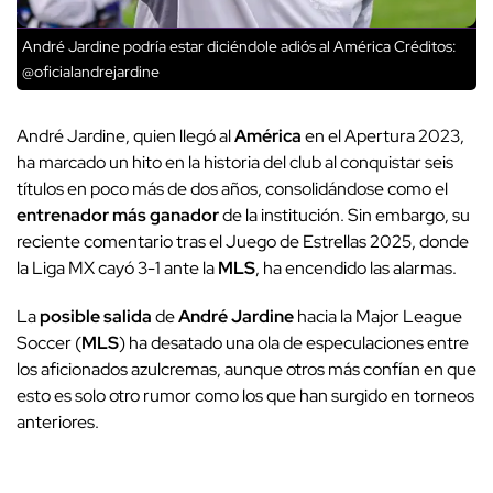
André Jardine podría estar diciéndole adiós al América
Créditos:
@oficialandrejardine
André Jardine, quien llegó al
América
en el Apertura 2023,
ha marcado un hito en la historia del club al conquistar seis
títulos en poco más de dos años, consolidándose como el
entrenador más ganador
de la institución. Sin embargo, su
reciente comentario tras el Juego de Estrellas 2025, donde
la Liga MX cayó 3-1 ante la
MLS
, ha encendido las alarmas.
La
posible salida
de
André Jardine
hacia la Major League
Soccer (
MLS
) ha desatado una ola de especulaciones entre
los aficionados azulcremas, aunque otros más confían en que
esto es solo otro rumor como los que han surgido en torneos
anteriores.