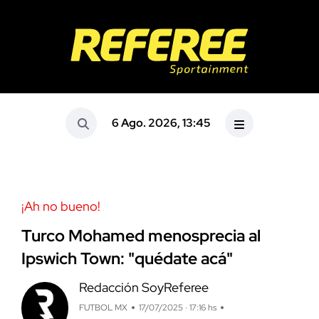
6 Ago. 2026, 13:45
¡Ah no bueno!
Turco Mohamed menosprecia al
Ipswich Town: "quédate acá"
Redacción SoyReferee
FUTBOL MX
17/07/2025 · 17:16 hs