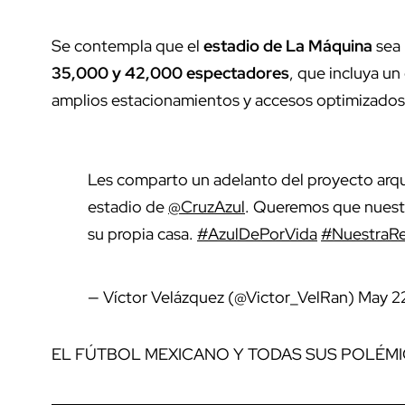
Se contempla que el
estadio de La Máquina
sea
35,000 y 42,000 espectadores
, que incluya un
amplios estacionamientos y accesos optimizados
Les comparto un adelanto del proyecto arqu
estadio de
@CruzAzul
. Queremos que nuestr
su propia casa.
#AzulDePorVida
#NuestraR
— Víctor Velázquez (@Victor_VelRan)
May 2
EL FÚTBOL MEXICANO Y TODAS SUS POLÉM