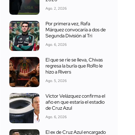
Ago. 2, 2026
Por primera vez, Rafa
Márquez convocaría a dos de
Segunda División al Tri
Ago. 6, 2026
El que se ríe se lleva, Chivas
regresa la burla que RoRo le
hizo a Rivers
Ago. 5, 2026
Víctor Velázquez confirma el
año en que estaría el estadio
de Cruz Azul
Ago. 6, 2026
El ex de Cruz Azul encargado