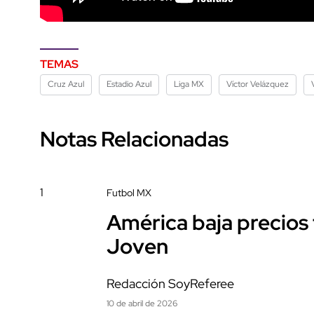
TEMAS
Cruz Azul
Estadio Azul
Liga MX
Víctor Velázquez
Notas Relacionadas
1
Futbol MX
América baja precios t
Joven
Redacción SoyReferee
10 de abril de 2026