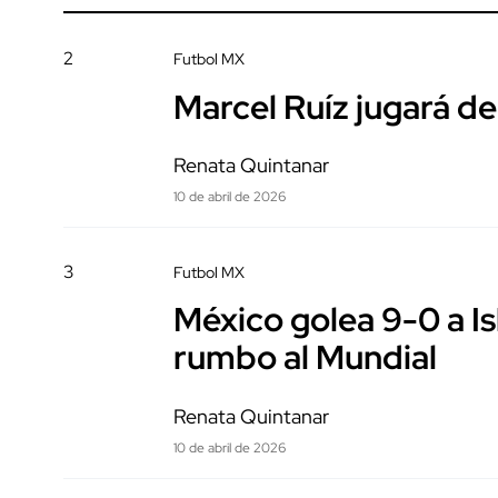
2
Futbol MX
Marcel Ruíz jugará de
Renata Quintanar
10 de abril de 2026
3
Futbol MX
México golea 9-0 a Is
rumbo al Mundial
Renata Quintanar
10 de abril de 2026