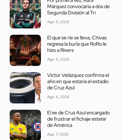
Por primera vez, Rafa
Márquez convocaría a dos de
Segunda División al Tri
Ago. 6, 2026
El que se ríe se lleva, Chivas
regresa la burla que RoRo le
hizo a Rivers
Ago. 5, 2026
Víctor Velázquez confirma el
año en que estaría el estadio
de Cruz Azul
Ago. 6, 2026
El ex de Cruz Azul encargado
de frustrar el fichaje estelar
de América
Ago. 7, 2026