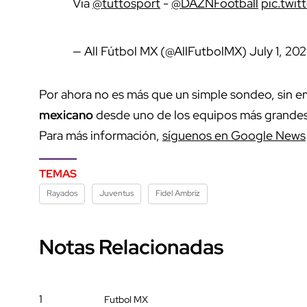
Via
@tuttosport
-
@DAZNFootball
pic.twi
— All Fútbol MX (@AllFutbolMX)
July 1, 20
Por ahora no es más que un simple sondeo, sin 
mexicano
desde uno de los equipos más grandes 
Para más información,
síguenos en Google News
TEMAS
Rayados
Juventus
Fidel Ambríz
Notas Relacionadas
1
Futbol MX