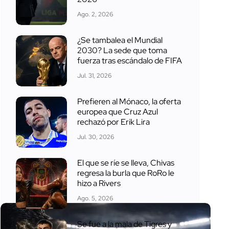
Ago. 2, 2026
¿Se tambalea el Mundial
2030? La sede que toma
fuerza tras escándalo de FIFA
Jul. 31, 2026
Prefieren al Mónaco, la oferta
europea que Cruz Azul
rechazó por Erik Lira
Jul. 30, 2026
El que se ríe se lleva, Chivas
regresa la burla que RoRo le
hizo a Rivers
Ago. 5, 2026
Se fue a la mala de Tigres y