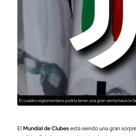
El cuadro regiomontano podría tener una gran venta hacia la Se
El
Mundial de Clubes
está siendo una gran sorpre