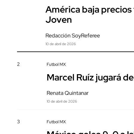
América baja precios t
Joven
Redacción SoyReferee
10 de abril de 2026
2
Futbol MX
Marcel Ruíz jugará de
Renata Quintanar
10 de abril de 2026
3
Futbol MX