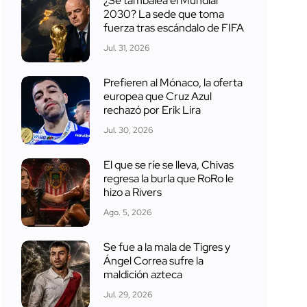
¿Se tambalea el Mundial
2030? La sede que toma
fuerza tras escándalo de FIFA
Jul. 31, 2026
Prefieren al Mónaco, la oferta
europea que Cruz Azul
rechazó por Erik Lira
Jul. 30, 2026
El que se ríe se lleva, Chivas
regresa la burla que RoRo le
hizo a Rivers
Ago. 5, 2026
Se fue a la mala de Tigres y
Ángel Correa sufre la
maldición azteca
Jul. 29, 2026