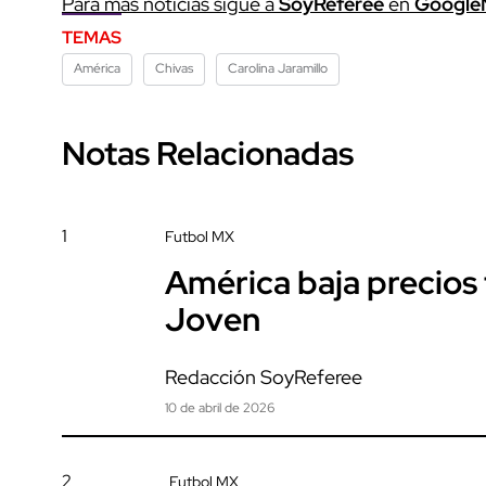
Para más noticias sigue a
SoyReferee
en
Google
TEMAS
América
Chivas
Carolina Jaramillo
Notas Relacionadas
1
Futbol MX
América baja precios t
Joven
Redacción SoyReferee
10 de abril de 2026
2
Futbol MX