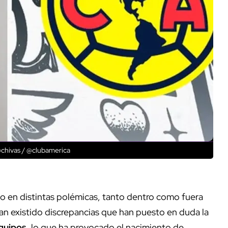
@chivas / @clubamerica
 en distintas polémicas, tanto dentro como fuera
han existido discrepancias que han puesto en duda la
equipos
, lo que ha provocado el nacimiento de