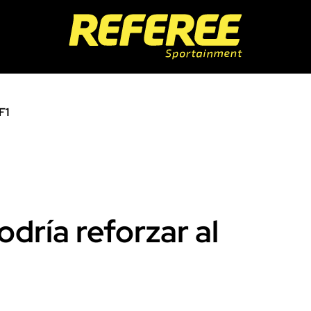
F1
dría reforzar al