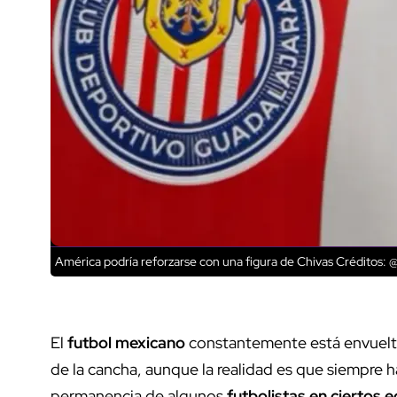
América podría reforzarse con una figura de Chivas
Créditos: 
El
futbol mexicano
constantemente está envuelto
de la cancha, aunque la realidad es que siempre 
permanencia de algunos
futbolistas en ciertos 