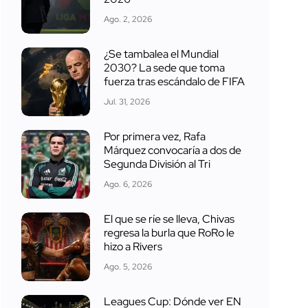
Ago. 2, 2026
¿Se tambalea el Mundial
2030? La sede que toma
fuerza tras escándalo de FIFA
Jul. 31, 2026
Por primera vez, Rafa
Márquez convocaría a dos de
Segunda División al Tri
Ago. 6, 2026
El que se ríe se lleva, Chivas
regresa la burla que RoRo le
hizo a Rivers
Ago. 5, 2026
Leagues Cup: Dónde ver EN