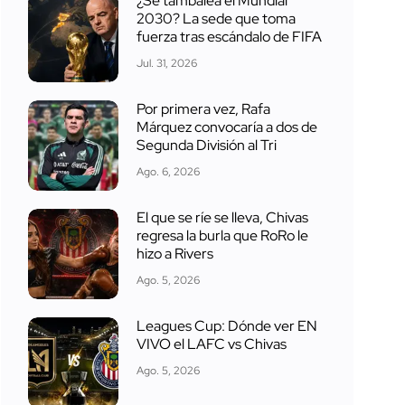
¿Se tambalea el Mundial
2030? La sede que toma
fuerza tras escándalo de FIFA
Jul. 31, 2026
Por primera vez, Rafa
Márquez convocaría a dos de
Segunda División al Tri
Ago. 6, 2026
El que se ríe se lleva, Chivas
regresa la burla que RoRo le
hizo a Rivers
Ago. 5, 2026
Leagues Cup: Dónde ver EN
VIVO el LAFC vs Chivas
Ago. 5, 2026