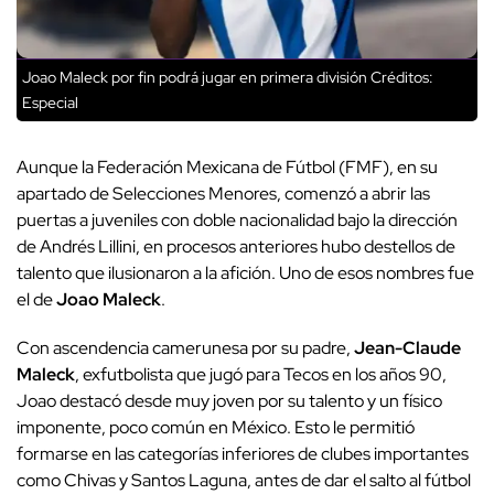
Joao Maleck por fin podrá jugar en primera división
Créditos:
Especial
Aunque la Federación Mexicana de Fútbol (FMF), en su
apartado de Selecciones Menores, comenzó a abrir las
puertas a juveniles con doble nacionalidad bajo la dirección
de Andrés Lillini, en procesos anteriores hubo destellos de
talento que ilusionaron a la afición. Uno de esos nombres fue
el de
Joao Maleck
.
Con ascendencia camerunesa por su padre,
Jean-Claude
Maleck
, exfutbolista que jugó para Tecos en los años 90,
Joao destacó desde muy joven por su talento y un físico
imponente, poco común en México. Esto le permitió
formarse en las categorías inferiores de clubes importantes
como Chivas y Santos Laguna, antes de dar el salto al fútbol