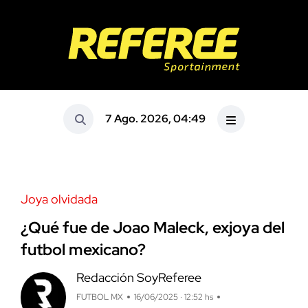
7 Ago. 2026, 04:49
Joya olvidada
¿Qué fue de Joao Maleck, exjoya del
futbol mexicano?
Redacción SoyReferee
FUTBOL MX
16/06/2025 · 12:52 hs