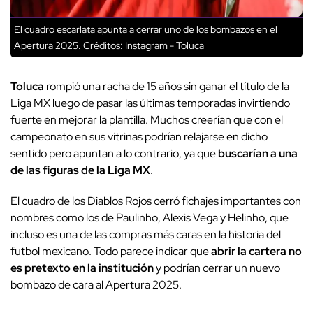
El cuadro escarlata apunta a cerrar uno de los bombazos en el
Apertura 2025.
Créditos: Instagram - Toluca
Toluca
rompió una racha de 15 años sin ganar el título de la
Liga MX luego de pasar las últimas temporadas invirtiendo
fuerte en mejorar la plantilla. Muchos creerían que con el
campeonato en sus vitrinas podrían relajarse en dicho
sentido pero apuntan a lo contrario, ya que
buscarían a una
de las figuras de la Liga MX
.
El cuadro de los Diablos Rojos cerró fichajes importantes con
nombres como los de Paulinho, Alexis Vega y Helinho, que
incluso es una de las compras más caras en la historia del
futbol mexicano. Todo parece indicar que
abrir la cartera no
es pretexto en la institución
y podrían cerrar un nuevo
bombazo de cara al Apertura 2025.