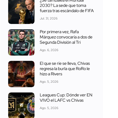
¿Se tambalea el Mundial
2030? La sede que toma
fuerza tras escándalo de FIFA
Jul. 31, 2026
Por primera vez, Rafa
Márquez convocaría a dos de
Segunda División al Tri
Ago. 6, 2026
El que se ríe se lleva, Chivas
regresa la burla que RoRo le
hizo a Rivers
Ago. 5, 2026
Leagues Cup: Dónde ver EN
VIVO el LAFC vs Chivas
Ago. 5, 2026