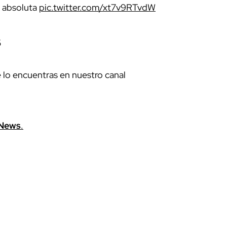
a absoluta
pic.twitter.com/xt7v9RTvdW
5
e lo encuentras en nuestro canal
News
.