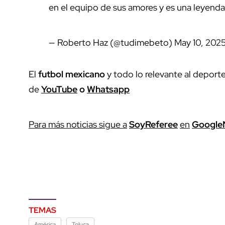
en el equipo de sus amores y es una leyend
— Roberto Haz (@tudimebeto)
May 10, 202
El
futbol mexicano
y todo lo relevante al deport
de
YouTube
o
Whatsapp
Para más noticias sigue a
SoyReferee
en
Google
TEMAS
América
Toluca