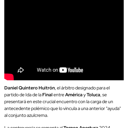
Daniel
Quintero
Huitrón
, el árbitro designado para el
partido de Ida de la
Final
entre
América
y
Toluca
, se
presentará en este crucial encuentro con la carga de un
antecedente polémico que lo vincula a una anterior "ayuda"
al conjunto azulcrema.
La controversia se remonta al
Torneo
Apertura
2024,