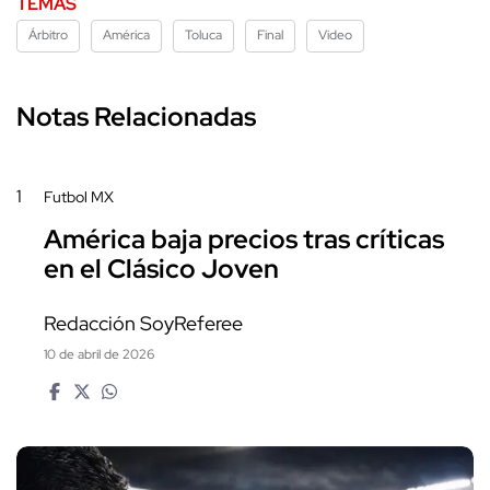
TEMAS
Árbitro
América
Toluca
Final
Video
Notas Relacionadas
1
Futbol MX
América baja precios tras críticas
en el Clásico Joven
Redacción SoyReferee
10 de abril de 2026