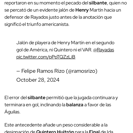
reportaron en su momento el pecado del
silbante
, quien no
se percató de un evidente jalón de
Henry
Martín hacia un
defensor de Rayados justo antes de la anotación que
significó el triunfo americanista.
Jalón de playera de Henry Martín en el segundo
gol de América, ni Quintero ni el VAR.
@Rayadas
pic.twitter.com/pPpTQZzLiB
— Felipe Ramos Rizo (@ramosrizo)
October 28, 2024
El error del
silbante
permitió que la jugada continuara y
terminara en gol, inclinando la
balanza
a favor de las
Águilas.
Este antecedente añade un peso considerable a la
designación de
Quintero
Huitrón
para la
Final
de Ida,