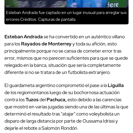
Esteban Andrada fue captado en un lugar inusual para arreglar sus
errores
Créditos: Capturas de pantalla
Esteban Andrada
se ha convertido en un auténtico villano
para los
Rayados
de
Monterrey
y toda su afición, esto
principalmente porque no se cansa de cometer error tras
error, mismos que no parecen suficientes para que se quede
relegado en la banca, situación que sería completamente
diferente si no se tratara de un futbolista extranjero.
El guardameta argentino comprometió el pase a la
Liguilla
de los regiomontanos luego de su bochornosa actuación
contra los
Tuzos
del
Pachuca,
esto debido a las carencias
que mostró en varias jugadas siendo una de las últimas la que
determinó el resultado tras "atajar" como voleybolista un
disparo de larga distancia por parte de Oussama Idrissi y
dejarle el rebote a Salomón Rondón.