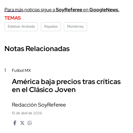
Para más noticias sigue a
SoyReferee
en
GoogleNews.
TEMAS
Esteban Andrada
Rayados
Monterrey
Notas Relacionadas
1
Futbol MX
América baja precios tras críticas
en el Clásico Joven
Redacción SoyReferee
10 de abril de 2026