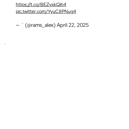
https://t.co/BEZyxkQih4
pic.twitter.com/YyuC8PNug4
— ´ (@rams_alex)
April 22, 2025
.