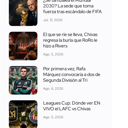
¿Se tambalea el Mundial
2030? La sede que toma
fuerza tras escándalo de FIFA
Jul. 31, 2026
El que se ríe se lleva, Chivas
regresa la burla que RoRo le
hizo a Rivers
Ago. 5, 2026
Por primera vez, Rafa
Márquez convocaría a dos de
Segunda División al Tri
Ago. 6, 2026
Leagues Cup: Dónde ver EN
VIVO el LAFC vs Chivas
Ago. 5, 2026