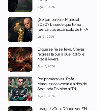
Ago. 2, 2026
¿Se tambalea el Mundial
2030? La sede que toma
fuerza tras escándalo de FIFA
Jul. 31, 2026
El que se ríe se lleva, Chivas
regresa la burla que RoRo le
hizo a Rivers
Ago. 5, 2026
Por primera vez, Rafa
Márquez convocaría a dos de
Segunda División al Tri
Ago. 6, 2026
Leagues Cup: Dónde ver EN