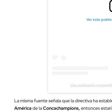
Ver esta publi
Una publicación compart
La misma fuente señala que la directiva ha establ
América
de la
Concachampions,
entonces estarí