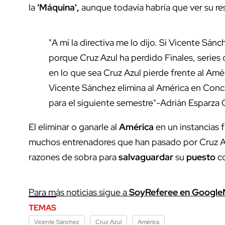
la
'Máquina',
aunque todavía habría que ver su re
"A mí la directiva me lo dijo. Si Vicente Sá
porque Cruz Azul ha perdido Finales, series
en lo que sea Cruz Azul pierde frente al Amé
Vicente Sánchez elimina al América en Conc
para el siguiente semestre"-Adrián Esparza
El eliminar o ganarle al
América
en un instancias 
muchos entrenadores que han pasado por Cruz Azu
razones de sobra para
salvaguardar
su
puesto
co
Para más noticias sigue a
SoyReferee en Googl
TEMAS
Vicente Sánchez
Cruz Azul
América