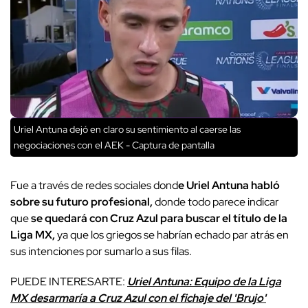
Uriel Antuna dejó en claro su sentimiento al caerse las
negociaciones con el AEK - Captura de pantalla
Fue a través de redes sociales dond
e Uriel Antuna habló
sobre su futuro profesional,
donde todo parece indicar
que
se quedará con Cruz Azul para buscar el título de la
Liga MX,
ya que los griegos se habrían echado par atrás en
sus intenciones por sumarlo a sus filas.
PUEDE INTERESARTE:
Uriel Antuna: Equipo de la Liga
MX desarmaría a Cruz Azul con el fichaje del 'Brujo'