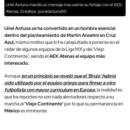
Uriel Antuna mandó un mensaje tras caerse su fichaje con el AEK
Atenas.
Créditos: @urielantuna90
Uriel Antuna se ha convertido en un hombre esencial
dentro del planteamiento de Martín Anselmi en Cruz
Azul,
mismo motivo que lo ha catapultado a ponerse en el
radar de algunos equipos de la Liga MX y del 'Viejo
Continente', siendo el
AEK Atenas el equipo más
interesado.
Aunque
en un principio se reveló que el 'Brujo' habría
sido utilizado por el equipo griego para firmar a otro
futbolista con mayor curriculum en Europa,
la realidad es
que los reportes no son nada alentadores respecto a su
marcha al
'Viejo Continente'
por lo que su permanencia en
México
es inminente.