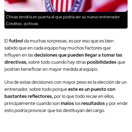
Chivas tendría en puerta al que podría ser su nuevo entrenador
Créditos: @chivas
El
futbol
da muchas sorpresas, es por eso que es bien
sabido que en cada equipo hay muchos factores que
influyen en las
decisiones que pueden llegar a tomar las
directivas,
sobre todo cuando hay otras
posibilidades
que
podrían beneficiar en mayor medida al equipo.
Una de estas decisiones con mayor peso es la elección de un
entrenador, sobre todo porque
este es un puesto con
bastantes reflectores,
por lo que todo recae en ellos,
principalmente cuando son
malos
los
resultados
y por ende
esto podría provocar que los destituyan del cargo.