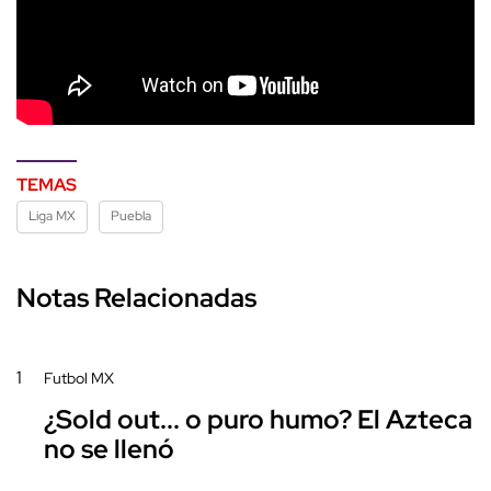
TEMAS
Liga MX
Puebla
Notas Relacionadas
1
Futbol MX
¿Sold out... o puro humo? El Azteca
no se llenó