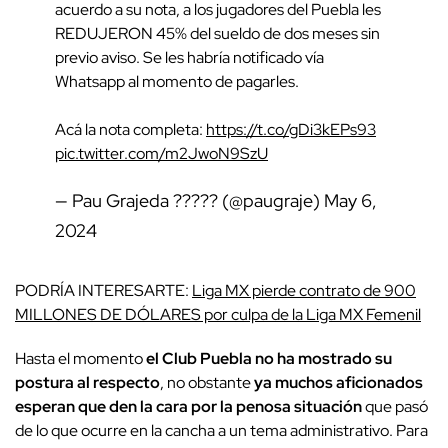
acuerdo a su nota, a los jugadores del Puebla les
REDUJERON 45% del sueldo de dos meses sin
previo aviso. Se les habría notificado vía
Whatsapp al momento de pagarles.
Acá la nota completa:
https://t.co/gDi3kEPs93
pic.twitter.com/m2JwoN9SzU
— Pau Grajeda ????? (@paugraje)
May 6,
2024
PODRÍA INTERESARTE:
Liga MX pierde contrato de 900
MILLONES DE DÓLARES por culpa de la Liga MX Femenil
Hasta el momento
el Club Puebla no ha mostrado su
postura al respecto
, no obstante
ya muchos aficionados
esperan que den la cara por la penosa situación
que pasó
de lo que ocurre en la cancha a un tema administrativo. Para