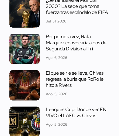
¿Se tambalea el Mundial
2030? La sede que toma
fuerza tras escándalo de FIFA
Jul. 31, 2026
Por primera vez, Rafa
Márquez convocaría a dos de
Segunda División al Tri
Ago. 6, 2026
El que se ríe se lleva, Chivas
regresa la burla que RoRo le
hizo a Rivers
Ago. 5, 2026
Leagues Cup: Dónde ver EN
VIVO el LAFC vs Chivas
Ago. 5, 2026