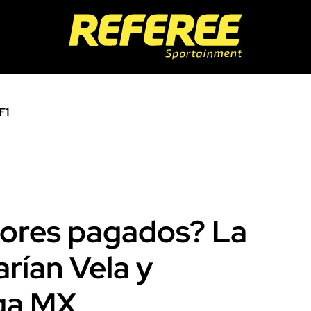
F1
jores pagados? La
rían Vela y
iga MX