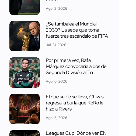
Ago. 2, 2026
¿Se tambalea el Mundial
2030? La sede que toma
fuerza tras escándalo de FIFA
Jul. 31, 2026
Por primera vez, Rafa
Márquez convocaría a dos de
Segunda División al Tri
Ago. 6, 2026
El que se ríe se lleva, Chivas
regresa la burla que RoRo le
hizo a Rivers
Ago. 5, 2026
Leagues Cup: Dónde ver EN