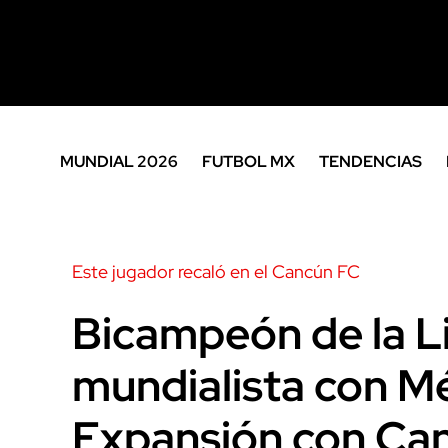
MUNDIAL 2026
FUTBOL MX
TENDENCIAS
Este jugador recaló en el Cancún FC
Bicampeón de la L
mundialista con Mé
Expansión con Ca