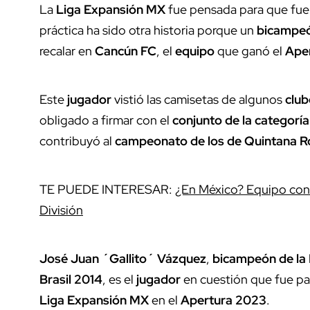
La
Liga Expansión MX
fue pensada para que fuer
práctica ha sido otra historia porque un
bicampeó
recalar en
Cancún FC
, el
equipo
que ganó el
Ape
Este
jugador
vistió las camisetas de algunos
clu
obligado a firmar con el
conjunto de la categoría
contribuyó al
campeonato de los de Quintana R
TE PUEDE INTERESAR:
¿En México? Equipo con 
División
José Juan ´Gallito´ Vázquez
,
bicampeón de la
Brasil 2014
, es el
jugador
en cuestión que fue pa
Liga Expansión MX
en el
Apertura 2023
.