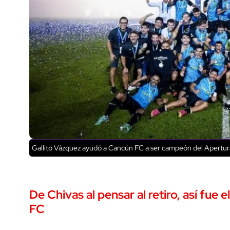
Gallito Vázquez ayudó a Cancún FC a ser campeón del Apertur
De Chivas al pensar al retiro, así fue
FC