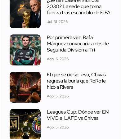
¿Se tambalea el Mundial
2030? La sede que toma
fuerza tras escándalo de FIFA
Jul. 31, 2026
Por primera vez, Rafa
Márquez convocaría a dos de
Segunda División al Tri
Ago. 6, 2026
El que se ríe se lleva, Chivas
regresa la burla que RoRo le
hizo a Rivers
Ago. 5, 2026
Leagues Cup: Dónde ver EN
VIVO el LAFC vs Chivas
Ago. 5, 2026