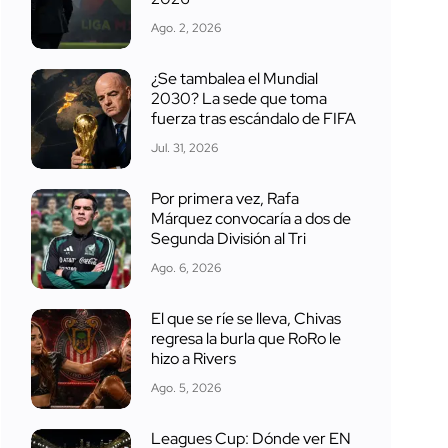
Ago. 2, 2026
¿Se tambalea el Mundial
2030? La sede que toma
fuerza tras escándalo de FIFA
Jul. 31, 2026
Por primera vez, Rafa
Márquez convocaría a dos de
Segunda División al Tri
Ago. 6, 2026
El que se ríe se lleva, Chivas
regresa la burla que RoRo le
hizo a Rivers
Ago. 5, 2026
Leagues Cup: Dónde ver EN