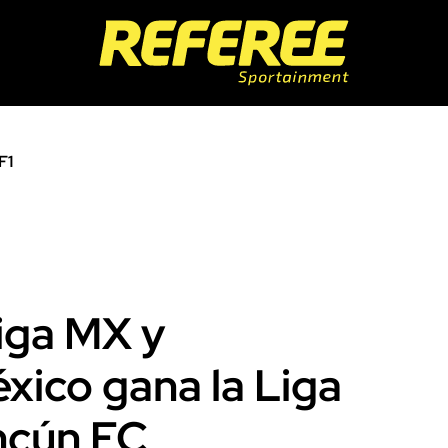
F1
iga MX y
xico gana la Liga
ncún FC