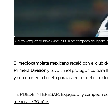
Gallito Vázquez ayudó a Cancún FC a ser campeón del Apertur
El
mediocampista mexicano
recaló con el
club d
Primera División
y tuvo un rol protagónico para ll
ya no da medio boleto para ascender debido a l
TE PUEDE INTERESAR:
Exjugador y campeón con
menos de 30 años