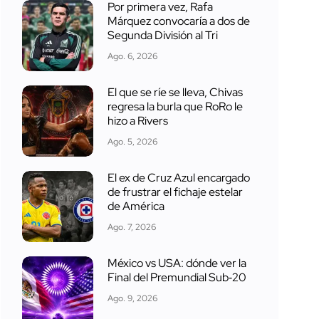
Por primera vez, Rafa
Márquez convocaría a dos de
Segunda División al Tri
Ago. 6, 2026
El que se ríe se lleva, Chivas
regresa la burla que RoRo le
hizo a Rivers
Ago. 5, 2026
El ex de Cruz Azul encargado
de frustrar el fichaje estelar
de América
Ago. 7, 2026
México vs USA: dónde ver la
Final del Premundial Sub‑20
Ago. 9, 2026