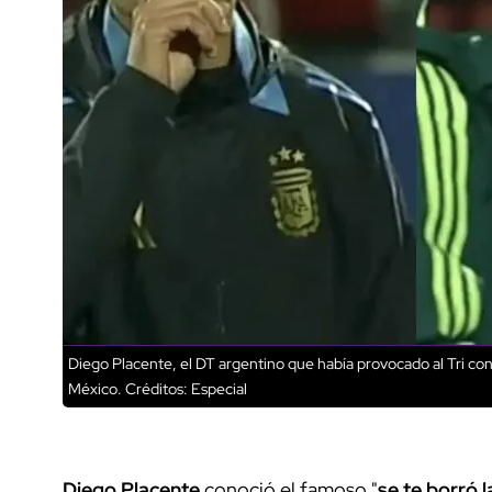
Diego Placente, el DT argentino que había provocado al Tri con
México.
Créditos: Especial
Diego Placente
conoció el famoso "
se te borró l