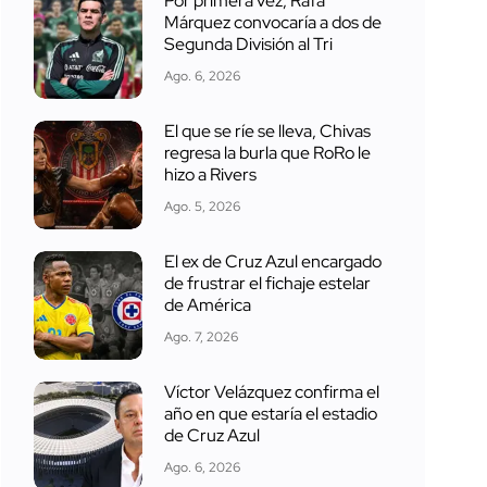
Por primera vez, Rafa
Márquez convocaría a dos de
Segunda División al Tri
Ago. 6, 2026
El que se ríe se lleva, Chivas
regresa la burla que RoRo le
hizo a Rivers
Ago. 5, 2026
El ex de Cruz Azul encargado
de frustrar el fichaje estelar
de América
Ago. 7, 2026
Víctor Velázquez confirma el
año en que estaría el estadio
de Cruz Azul
Ago. 6, 2026