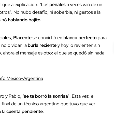
 que a explicación: "Los
penales
a veces van de un
otros". No hubo desafío, ni soberbia, ni gestos a la
minó
hablando bajito
.
ciales
,
Placente
se convirtió en
blanco perfecto
para
 no olvidan la
burla reciente
y hoy lo revienten sin
o, ahora el mensaje es otro: el que se quedó sin nada
nfo México-Argentina
o y Pablo, "
se te borró la sonrisa
". Esta vez, el
o final de un técnico argentino que tuvo que ver
a la
cuenta pendiente
.