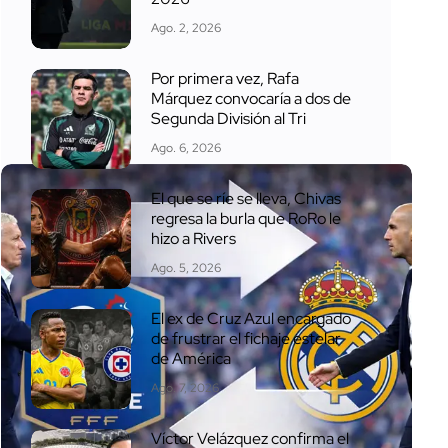
Ago. 2, 2026
Por primera vez, Rafa
Márquez convocaría a dos de
Segunda División al Tri
Ago. 6, 2026
El que se ríe se lleva, Chivas
regresa la burla que RoRo le
hizo a Rivers
Ago. 5, 2026
El ex de Cruz Azul encargado
de frustrar el fichaje estelar
de América
Ago. 7, 2026
Víctor Velázquez confirma el