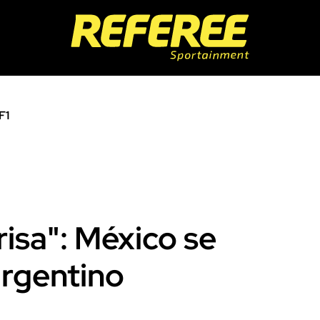
F1
risa": México se
argentino