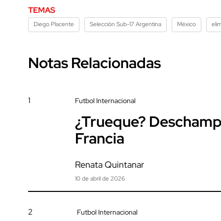
TEMAS
Diego Placente
Selección Sub-17 Argentina
México
eli
Notas Relacionadas
1
Futbol Internacional
¿Trueque? Deschamps 
Francia
Renata Quintanar
10 de abril de 2026
2
Futbol Internacional