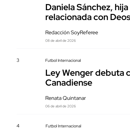
Daniela Sánchez, hija
relacionada con Deo
Redacción SoyReferee
08 de abril de 2026
3
Futbol Internacional
Ley Wenger debuta co
Canadiense
Renata Quintanar
06 de abril de 2026
4
Futbol Internacional