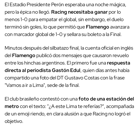
El Estadio Presidente Perón esperaba una noche mágica,
pero la épica no llegó.
Racing necesitaba ganar
por lo
menos 1-0 para empatar el global, sin embargo, el duelo
terminó sin goles, lo que permitió que
Flamengo
avanzara
con marcador global de 1-0 y sellara su boleto a la Final.
Minutos después del silbatazo final, la cuenta oficial en inglés
del
Flamengo
publicó dos mensajes que causaron revuelo
entre los hinchas argentinos. El primero fue una
respuesta
directa al periodista Gastón Edul
, quien días antes había
compartido una foto del DT Gustavo Costas con la frase
"Vamos a ir a Lima", sede de la final.
El club brasileño contestó con una
foto de una estación del
metro
con el texto: "¿A este Lima te referías?", acompañada
de un emoji riendo, en clara alusión a que Racing no logró el
objetivo.