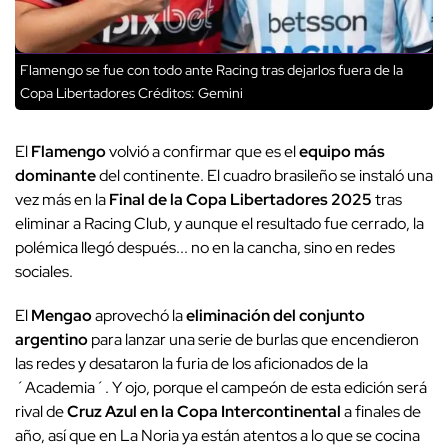
Flamengo se fue con todo ante Racing tras dejarlos fuera de la
Copa Libertadores
Créditos: Gemini
El
Flamengo
volvió a confirmar que es el
equipo más
dominante
del continente. El cuadro brasileño se instaló una
vez más en la
Final de la Copa Libertadores 2025
tras
eliminar a Racing Club, y aunque el resultado fue cerrado, la
polémica llegó después... no en la cancha, sino en redes
sociales.
El
Mengao
aprovechó la
eliminación del conjunto
argentino
para lanzar una serie de burlas que encendieron
las redes y desataron la furia de los aficionados de la
´Academia´. Y ojo, porque el campeón de esta edición será
rival de
Cruz Azul en la Copa Intercontinental
a finales de
año, así que en La Noria ya están atentos a lo que se cocina