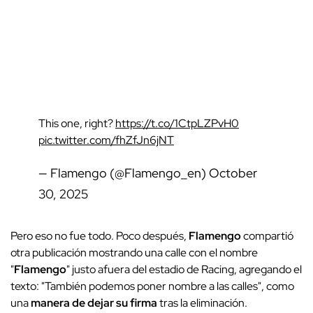
This one, right?
https://t.co/1CtpLZPvH0
pic.twitter.com/fhZfJn6jNT
— Flamengo (@Flamengo_en)
October
30, 2025
Pero eso no fue todo. Poco después,
Flamengo
compartió
otra publicación mostrando una calle con el nombre
"
Flamengo
" justo afuera del estadio de Racing, agregando el
texto: "También podemos poner nombre a las calles", como
una
manera de dejar su firma
tras la eliminación.