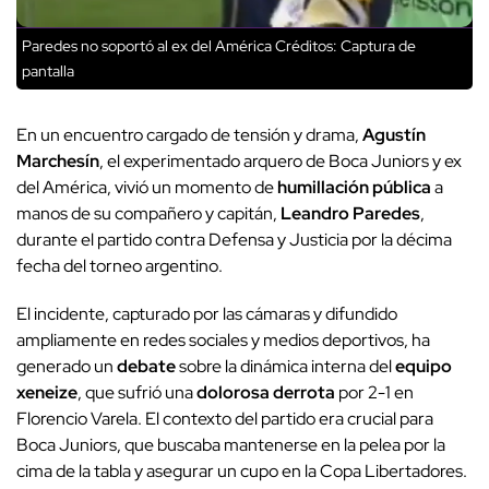
Paredes no soportó al ex del América
Créditos: Captura de
pantalla
En un encuentro cargado de tensión y drama,
Agustín
Marchesín
, el experimentado arquero de Boca Juniors y ex
del América, vivió un momento de
humillación pública
a
manos de su compañero y capitán,
Leandro Paredes
,
durante el partido contra Defensa y Justicia por la décima
fecha del torneo argentino.
El incidente, capturado por las cámaras y difundido
ampliamente en redes sociales y medios deportivos, ha
generado un
debate
sobre la dinámica interna del
equipo
xeneize
, que sufrió una
dolorosa derrota
por 2-1 en
Florencio Varela. El contexto del partido era crucial para
Boca Juniors, que buscaba mantenerse en la pelea por la
cima de la tabla y asegurar un cupo en la Copa Libertadores.