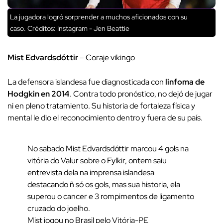
La jugadora logró sorprender a muchos aficionados con su
caso.
Créditos: Instagram - Jen Beattie
Mist Edvardsdóttir
– Coraje vikingo
La defensora islandesa fue diagnosticada con
linfoma de
Hodgkin en 2014
. Contra todo pronóstico, no dejó de jugar
ni en pleno tratamiento. Su historia de fortaleza física y
mental le dio el reconocimiento dentro y fuera de su país.
No sabado Mist Edvardsdóttir marcou 4 gols na
vitória do Valur sobre o Fylkir, ontem saiu
entrevista dela na imprensa islandesa
destacando ñ só os gols, mas sua historia, ela
superou o cancer e 3 rompimentos de ligamento
cruzado do joelho.
Mist jogou no Brasil pelo Vitória-PE