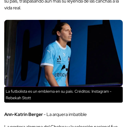
su país, traspasando aún más su leyenda de las canchas a la
vida real.
La futbolista es un emblema en su país.
Créditos: Instagram -
Rebekah Stott
Ann-Katrin Berger
- La arquera imbatible
La portera alemana del Chelsea y la selección nacional fue