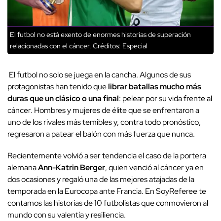
El futbol no está exento de enormes historias de superación
relacionadas con el cáncer.
Créditos: Especial
El futbol no solo se juega en la cancha. Algunos de sus
protagonistas han tenido que
librar batallas mucho más
duras que un clásico o una final
: pelear por su vida frente al
cáncer. Hombres y mujeres de élite que se enfrentaron a
uno de los rivales más temibles y, contra todo pronóstico,
regresaron a patear el balón con más fuerza que nunca.
Recientemente volvió a ser tendencia el caso de la portera
alemana
Ann-Katrin Berger
, quien venció al cáncer ya en
dos ocasiones y regaló una de las mejores atajadas de la
temporada en la Eurocopa ante Francia. En SoyReferee te
contamos las historias de 10 futbolistas que conmovieron al
mundo con su valentía y resiliencia.