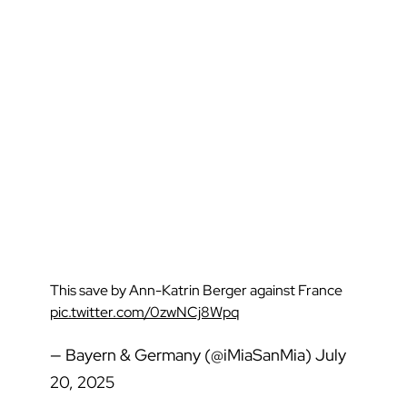
This save by Ann-Katrin Berger against France
pic.twitter.com/0zwNCj8Wpq
— Bayern & Germany (@iMiaSanMia)
July
20, 2025