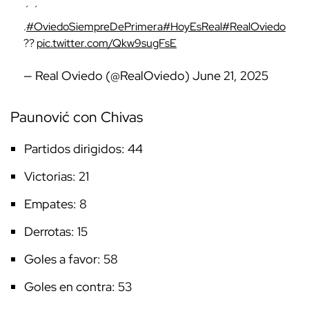
´ ´
.
#OviedoSiempreDePrimera
#HoyEsReal
#RealOviedo
??
pic.twitter.com/Qkw9sugFsE
— Real Oviedo (@RealOviedo)
June 21, 2025
Paunović con Chivas
Partidos dirigidos: 44
Victorias: 21
Empates: 8
Derrotas: 15
Goles a favor: 58
Goles en contra: 53