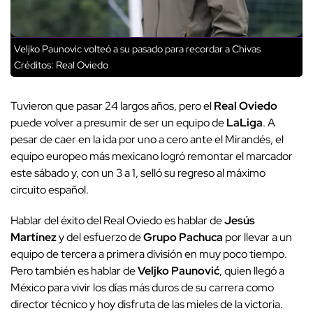
Veljko Paunovic volteó a su pasado para recordar a Chivas
Créditos: Real Oviedo
Tuvieron que pasar 24 largos años, pero el
Real Oviedo
puede volver a presumir de ser un equipo de
LaLiga
. A
pesar de caer en la ida por uno a cero ante el Mirandés, el
equipo europeo más mexicano logró remontar el marcador
este sábado y, con un 3 a 1, selló su regreso al máximo
circuito español.
Hablar del éxito del Real Oviedo es hablar de
Jesús
Martínez
y del esfuerzo de
Grupo Pachuca
por llevar a un
equipo de tercera a primera división en muy poco tiempo.
Pero también es hablar de
Veljko Paunović
, quien llegó a
México para vivir los días más duros de su carrera como
director técnico y hoy disfruta de las mieles de la victoria.