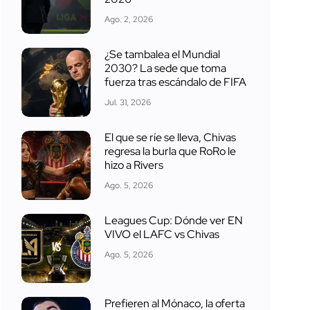
Ago. 2, 2026
¿Se tambalea el Mundial
2030? La sede que toma
fuerza tras escándalo de FIFA
Jul. 31, 2026
El que se ríe se lleva, Chivas
regresa la burla que RoRo le
hizo a Rivers
Ago. 5, 2026
Leagues Cup: Dónde ver EN
VIVO el LAFC vs Chivas
Ago. 5, 2026
Prefieren al Mónaco, la oferta