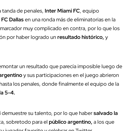
a tanda de penales,
Inter Miami FC
, equipo
l
FC Dallas
en una ronda más de eliminatorias en la
 marcador muy complicado en contra, por lo que los
ión por haber logrado un
resultado histórico,
y
remontar un resultado que parecía imposible luego de
argentino
y sus participaciones en el juego abrieron
te hasta los penales, donde finalmente el equipo de la
a 5-4.
i
demuestre su talento, por lo que haber
salvado la
ta, sobretodo para el
público argentino,
a los que
su jugador favorito y celebrar en Twitter.