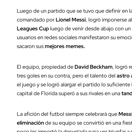
Luego de un partido que se tuvo que definir en l
comandado por
Lionel Messi
, logró imponerse a
Leagues Cup
luego de venir desde abajo con un
usuarios en redes sociales manifestaron su emoc
sacaron sus
mejores memes.
El equipo, propiedad de
David Beckham
, logró 
tres goles en su contra, pero el talento del
astro 
el juego y se logró alargar el partido lo suficien
capital de Florida superó a sus rivales en una
tand
La afición del futbol siempre celebrará que
Mess
eliminación
de su equipo se convirtió en una fies
poco les importó la desvelada para ver triunfar a 