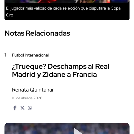
El jugador más valioso de cada selección que disputará la Copa
Oro
Notas Relacionadas
1
Futbol Internacional
¿Trueque? Deschamps al Real
Madrid y Zidane a Francia
Renata Quintanar
10 de abril de 2026