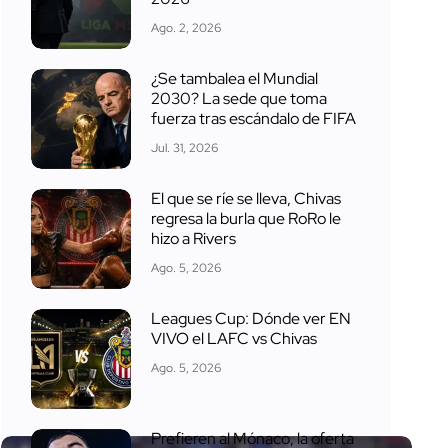
Ago. 2, 2026
¿Se tambalea el Mundial
2030? La sede que toma
fuerza tras escándalo de FIFA
Jul. 31, 2026
El que se ríe se lleva, Chivas
regresa la burla que RoRo le
hizo a Rivers
Ago. 5, 2026
Leagues Cup: Dónde ver EN
VIVO el LAFC vs Chivas
Ago. 5, 2026
Prefieren al Mónaco, la oferta