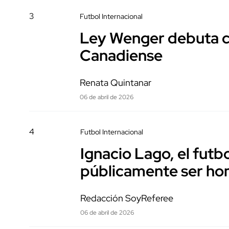
3
Futbol Internacional
Ley Wenger debuta co
Canadiense
Renata Quintanar
06 de abril de 2026
4
Futbol Internacional
Ignacio Lago, el futb
públicamente ser ho
Redacción SoyReferee
06 de abril de 2026