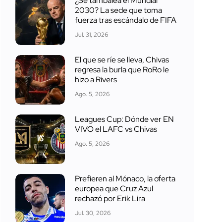
¿Se tambalea el Mundial
2030? La sede que toma
fuerza tras escándalo de FIFA
Jul. 31, 2026
El que se ríe se lleva, Chivas
regresa la burla que RoRo le
hizo a Rivers
Ago. 5, 2026
Leagues Cup: Dónde ver EN
VIVO el LAFC vs Chivas
Ago. 5, 2026
Prefieren al Mónaco, la oferta
europea que Cruz Azul
rechazó por Erik Lira
Jul. 30, 2026