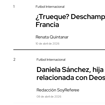
1
Futbol Internacional
¿Trueque? Deschamps 
Francia
Renata Quintanar
10 de abril de 2026
2
Futbol Internacional
Daniela Sánchez, hija
relacionada con Deo
Redacción SoyReferee
08 de abril de 2026