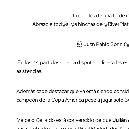
Los goles de una tarde 
Abrazo a tod@s l@s hinchas de
@RiverPlat
 Juan Pablo Sorin (
En los 44 partidos que ha disputado lidera las es
asistencias.
Además cabe destacar que ya está siendo conside
campeón de la Copa América pese a jugar solo 34
Marcelo Gallardo está convencido de que
Julián
haya probado suerte con el Real Madrid a los 11 a