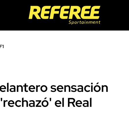
F1
delantero sensación
'rechazó' el Real