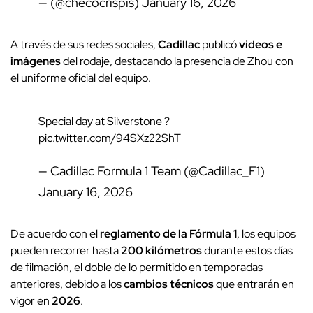
— (@checocrispis)
January 16, 2026
A través de sus redes sociales,
Cadillac
publicó
videos e
imágenes
del rodaje, destacando la presencia de Zhou con
el uniforme oficial del equipo.
Special day at Silverstone ?
pic.twitter.com/94SXz22ShT
— Cadillac Formula 1 Team (@Cadillac_F1)
January 16, 2026
De acuerdo con el
reglamento de la Fórmula 1
, los equipos
pueden recorrer hasta
200 kilómetros
durante estos días
de filmación, el doble de lo permitido en temporadas
anteriores, debido a los
cambios técnicos
que entrarán en
vigor en
2026
.