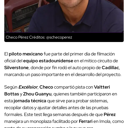
Checo Pérez
Créditos: @schecoperez
El
piloto mexicano
fue parte del primer día de filmación
oficial del
equipo estadounidense
en el mítico circuito de
Silverstone
, donde por fin rodó el auto propio de
Cadillac
,
marcando un paso importante en el desarrollo del proyecto.
Según
Excélsior
,
Checo
compartió pista con
Valtteri
Bottas
y
Zhou Guanyu
, quienes también participaron en
esta
jornada técnica
que sirve para probar sistemas,
recopilar datos y ajustar detalles antes de las pruebas
formales. Este test llega semanas después de que
Pérez
manejara un monoplaza facilitado por
Ferrari
en Imola, como