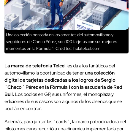
Una colección pensada en los amantes del automovilismo y
seguidores de Checo Pérez, son 100 tarjetas con sus mejores
momentos en la Fórmula 1.
Créditos: holatelcel.com
La marca de telefonía Telcel
les da a los fanáticos del
automovilismo la oportunidad de tener
una colección
digital de tarjetas dedicadas a los logros de Sergio
´Checo´ Pérez en la Fórmula 1 con la escudería de Red
Bull.
Los podios en GP, sus uniformes, el monoplaza y
ediciones de sus cascos son algunos de los diseños que se
podrán encontrar.
Además, para juntar las ´cards´, la marca patrocinadora del
piloto mexicano recurrió a una dinámica implementada por