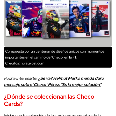
Compuesta por un centenar de diseños únicos con momentos
importantes en el camino de 'Checo' en la F1.
Créditos: holatelcel.com
Podría Interesarte:
¿Se va? Helmut Marko manda duro
mensaje sobre 'Checo' Pérez: "Es la mejor solución"
¿Dónde se coleccionan las Checo
Cards?
Iniciar con tu colección de los mejores momentos de la