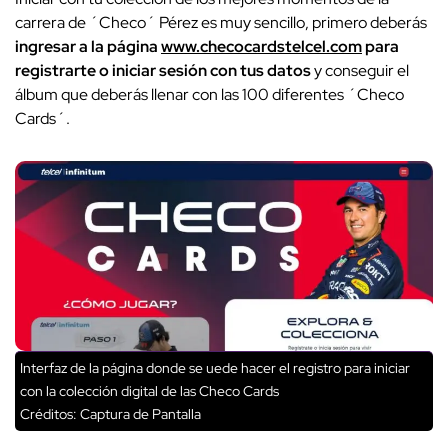
carrera de ´Checo´ Pérez es muy sencillo, primero deberás
ingresar a la página
www.checocardstelcel.com
para
registrarte o iniciar sesión con tus datos
y conseguir el
álbum que deberás llenar con las 100 diferentes ´Checo
Cards´.
Interfaz de la página donde se uede hacer el registro para iniciar
con la colección digital de las Checo Cards
Créditos: Captura de Pantalla