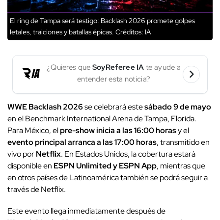
El ring de Tampa será testigo: Backlash 2026 promete golpes
letales, traiciones y batallas épicas.
Créditos: IA
¿Quieres que
SoyReferee IA
te ayude a
entender esta noticia?
WWE Backlash 2026
se celebrará este
sábado 9 de mayo
en el Benchmark International Arena de Tampa, Florida.
Para México, el
pre-show inicia a las 16:00 horas
y el
evento principal arranca a las 17:00 horas
, transmitido en
vivo por
Netflix
. En Estados Unidos, la cobertura estará
disponible en
ESPN Unlimited y ESPN App
, mientras que
en otros países de Latinoamérica también se podrá seguir a
través de Netflix.
Este evento llega inmediatamente después de