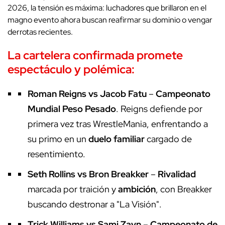
2026, la tensión es máxima: luchadores que brillaron en el
magno evento ahora buscan reafirmar su dominio o vengar
derrotas recientes.
La cartelera confirmada promete
espectáculo y polémica:
Roman Reigns vs Jacob Fatu
–
Campeonato
Mundial Peso Pesado
. Reigns defiende por
primera vez tras WrestleMania, enfrentando a
su primo en un
duelo familiar
cargado de
resentimiento.
Seth Rollins vs Bron Breakker
–
Rivalidad
marcada por traición y
ambición
, con Breakker
buscando destronar a "La Visión".
Trick Williams vs Sami Zayn
–
Campeonato de