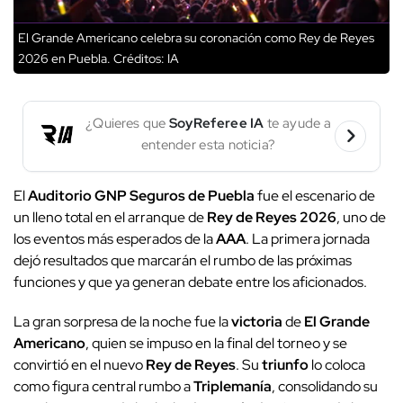
El Grande Americano celebra su coronación como Rey de Reyes
2026 en Puebla.
Créditos: IA
¿Quieres que
SoyReferee IA
te ayude a
entender esta noticia?
El
Auditorio GNP Seguros de Puebla
fue el escenario de
un lleno total en el arranque de
Rey de Reyes 2026
, uno de
los eventos más esperados de la
AAA
. La primera jornada
dejó resultados que marcarán el rumbo de las próximas
funciones y que ya generan debate entre los aficionados.
La gran sorpresa de la noche fue la
victoria
de
El Grande
Americano
, quien se impuso en la final del torneo y se
convirtió en el nuevo
Rey de Reyes
. Su
triunfo
lo coloca
como figura central rumbo a
Triplemanía
, consolidando su