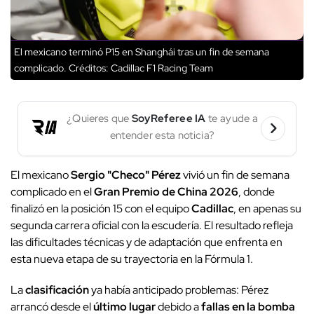
El mexicano terminó P15 en Shanghái tras un fin de semana
complicado.
Créditos: Cadillac F1 Racing Team
¿Quieres que
SoyReferee IA
te ayude a
entender esta noticia?
El mexicano
Sergio "Checo" Pérez
vivió un fin de semana
complicado en el
Gran Premio de China 2026
, donde
finalizó en la posición 15 con el equipo
Cadillac
, en apenas su
segunda carrera oficial con la escudería. El resultado refleja
las dificultades técnicas y de adaptación que enfrenta en
esta nueva etapa de su trayectoria en la Fórmula 1.
La
clasificación
ya había anticipado problemas: Pérez
arrancó desde el
último lugar
debido a
fallas en la bomba