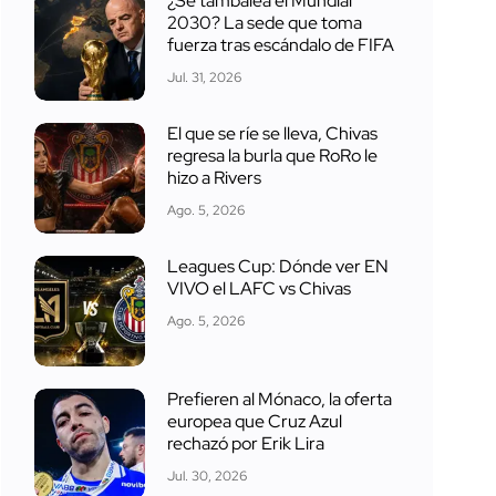
¿Se tambalea el Mundial
2030? La sede que toma
fuerza tras escándalo de FIFA
Jul. 31, 2026
El que se ríe se lleva, Chivas
regresa la burla que RoRo le
hizo a Rivers
Ago. 5, 2026
Leagues Cup: Dónde ver EN
VIVO el LAFC vs Chivas
Ago. 5, 2026
Prefieren al Mónaco, la oferta
europea que Cruz Azul
rechazó por Erik Lira
Jul. 30, 2026