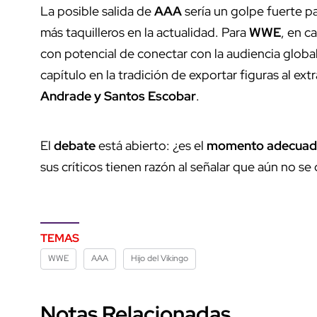
La posible salida de
AAA
sería un golpe fuerte p
más taquilleros en la actualidad. Para
WWE
, en c
con potencial de conectar con la audiencia global.
capítulo en la tradición de exportar figuras al ex
Andrade y Santos Escobar
.
El
debate
está abierto: ¿es el
momento adecua
sus críticos tienen razón al señalar que aún no s
TEMAS
WWE
AAA
Hijo del Vikingo
Notas Relacionadas