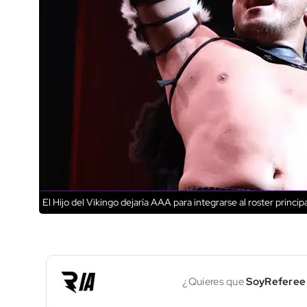
El Hijo del Vikingo dejaría AAA para integrarse al roster princi
¿Quieres que
SoyReferee