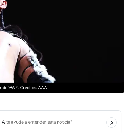
pal de WWE.
Créditos: AAA
 IA
te ayude a entender esta noticia?