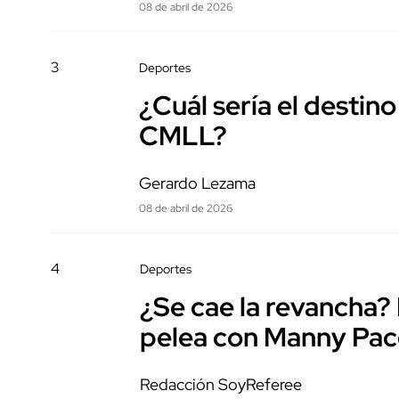
08 de abril de 2026
3
Deportes
¿Cuál sería el destino
CMLL?
Gerardo Lezama
08 de abril de 2026
4
Deportes
¿Se cae la revancha
pelea con Manny Pac
Redacción SoyReferee