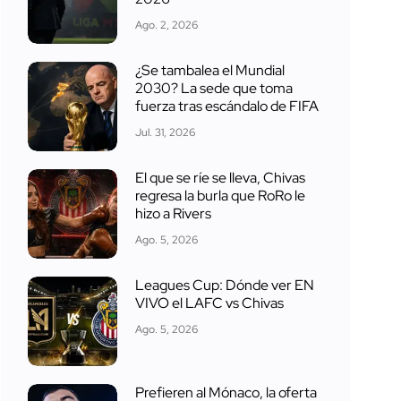
Ago. 2, 2026
¿Se tambalea el Mundial
2030? La sede que toma
fuerza tras escándalo de FIFA
Jul. 31, 2026
El que se ríe se lleva, Chivas
regresa la burla que RoRo le
hizo a Rivers
Ago. 5, 2026
Leagues Cup: Dónde ver EN
VIVO el LAFC vs Chivas
Ago. 5, 2026
Prefieren al Mónaco, la oferta