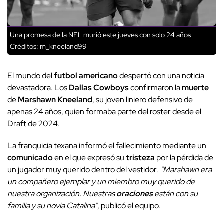
Una promesa de la NFL murió este jueves con solo 24 años
Créditos: m_kneeland99
El mundo del
futbol americano
despertó con una noticia
devastadora. Los
Dallas Cowboys
confirmaron la
muerte
de
Marshawn Kneeland
, su joven liniero defensivo de
apenas 24 años, quien formaba parte del roster desde el
Draft de 2024.
La franquicia texana informó el fallecimiento mediante un
comunicado
en el que expresó su
tristeza
por la pérdida de
un jugador muy querido dentro del vestidor
. "Marshawn era
un compañero ejemplar y un miembro muy querido de
nuestra organización. Nuestras
oraciones
están con su
familia y su novia Catalina"
, publicó el equipo.