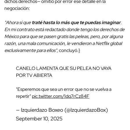
dichos derechos— omitió por error ese detalle en la
negociación:
"Ahora sí que
traté hasta lo más que te puedas imaginar
.
En mi contrato está redactado donde tengo los derechos de
México para que se pasen gratis las peleas, pero, por alguna
razón, una mala comunicación, le vendieron a Netflix global
exclusivamente para ellos",
concluyó.}
CANELO LAMENTA QUE SU PELEA NO VAYA
POR TV ABIERTA
"Esperemos que sea un error que no se vuelva a
repetir"
pic.twitter.com/1dq7rCz84F
— Izquierdazo Boxeo (@IzquierdazoBox)
September 10, 2025