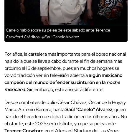
Canelo habló sobre su pelea de este sábado ante Terence
Crawford
Créditos: @SaulCaneloAlvarez
Por años, la cartelera más importante para el boxeo nacional
ha sido la que se lleva a cabo durante el fin de semana más
próximo al 16 de septiembre, pues en muchos hogares se
volvió tradición ver en televisión abierta a
algún mexicano
campeón del mundo defender su cinturón en la
noche
mexicana
. Sin embargo, este año será diferente.
Desde combates de Julio César Chávez, Óscar de la Hoya y
Marco Antonio Barrera, hasta
Saúl "Canelo" Álvarez
, quien
ha sido el heredero de dicha tradición en los últimos años. No
obstante, este 2025 será distinto, ya que su pelea ante
Terence Crawford
en el Allegiant Stadium de Las Vegas