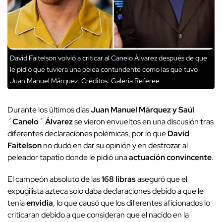
David Faitelson volvió a criticar al Canelo Álvarez después de que
le pidió que tuviera una pelea contundente como las que tuvo
Juan Manuel Márquez.
Créditos: Galería Referee
Durante los últimos días
Juan Manuel Márquez y Saúl
´Canelo´ Álvarez
se vieron envueltos en una discusión tras
diferentes declaraciones polémicas, por lo que
David
Faitelson
no dudó en dar su opinión y en destrozar al
peleador tapatío donde le pidió una
actuación convincente
.
El campeón absoluto de las
168 libras
aseguró que el
expugilista azteca solo daba declaraciones debido a que le
tenía
envidia
, lo que causó que los diferentes aficionados lo
criticaran debido a que consideran que el nacido en la