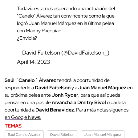
Todavía estamos esperando una actuación del
"Canelo" Álvarez tan convincente como la que
logró Juan Manuel Márquez en la última pelea
con Manny Pacquiao...
¿Envidia?
— David Faitelson (@DavidFaitelson_)
April 14, 2023
Saúl ´Canelo´ Álvarez
tendrá la oportunidad de
responderle a
David Faitelson
y a
Juan Manuel Máquez
en
su próxima pelea ante
Jonh Ryder
, para que así pueda
pensar en una posible
revancha a Dmitry Bivol
o darle la
oportunidad a
David Benavidez
.
Para más notas síguenos
en Google News.
TEMAS
Saúl Canelo Álvarez
David Faitelson
Juan Manuel Márquez