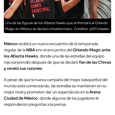
Una de las figuras de los Atlanta Hawks que enfrentará al Orlando
Magic en México se declaró chivahermano.
Créditos: @ATLHawks
México
recibirá un nuevo encuentro de la temporada
regular de la
NBA
enn el encuentro del
Orlando Magic ante
los Atlanta Hawks
, donde una de las estrellas del equipo
rojo sorprendió después de que se declaró
fan de las Chivas
y reveló sus razones
.
A pesar de que la nueva campaña del mejor basquetbol del
mundo está comenzando, las estrellas se mantienen en su
mejor nivel y prometen dar un espectáculo en la
Arena
Ciudad de México
, donde algunos de los jugadores le
respondieron preguntas a la prensa.