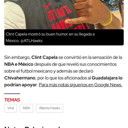
Clint Capela mostró su buen humor en su llegada a
México. @ATLHawks
Sin embargo,
Clint Capela
se convirtió en la sensación de la
NBA e México
después de que reveló sus conocimientos
sobre el futbol mexicano y además se declaró
Chivahermano
, por lo que los aficionados al
Guadalajara lo
podrían apoyar
.
Para más notas síguenos en Google News.
TEMAS
Viral
NBA
Atlanta Hawks